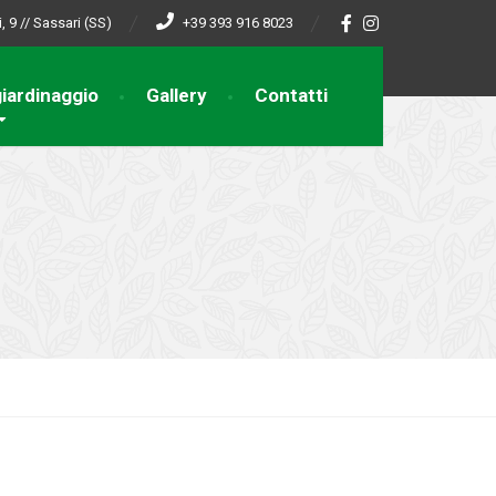
, 9 // Sassari (SS)
+39 393 916 8023
giardinaggio
Gallery
Contatti